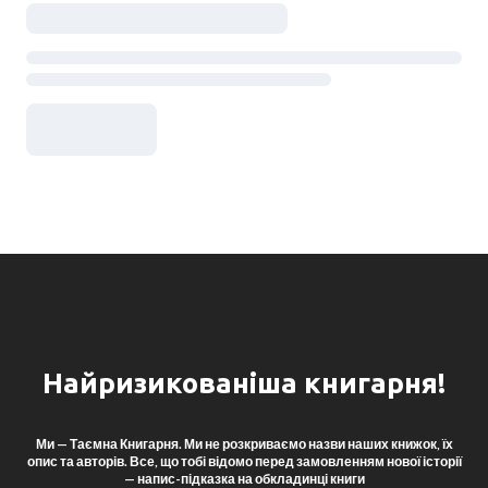
Найризикованіша книгарня!
Ми — Таємна Книгарня. Ми не розкриваємо назви наших книжок, їх
опис та авторів. Все, що тобі відомо перед замовленням нової історії
— напис-підказка на обкладинці книги