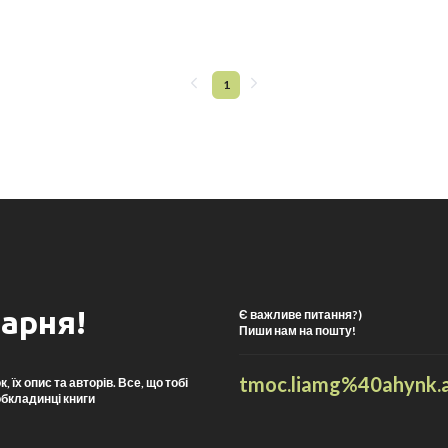
1
арня!
Є важливе питання?)
Пиши нам на пошту!
t
moc.liamg%40ahynk.
їх опис та авторів. Все, що тобі
обкладинці книги