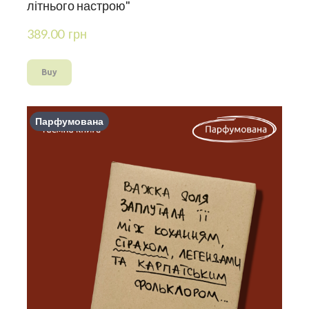
літнього настрою"
389.00  грн
Buy
Парфумована