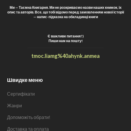
Ми — Таємна Книгарня. Ми не розкриваємо назви наших книжок, їх
опис та авторів. Все, що тобі відомо перед замовленням нової історії
— напис-підказка на обкладинці книги
Є важливе питання?)
Пиши нам на пошту!
t
moc.liamg%40ahynk.anmea
Швидке меню
Сертифікати
Жанри
Допоможіть обрати!
Доставка та оплата