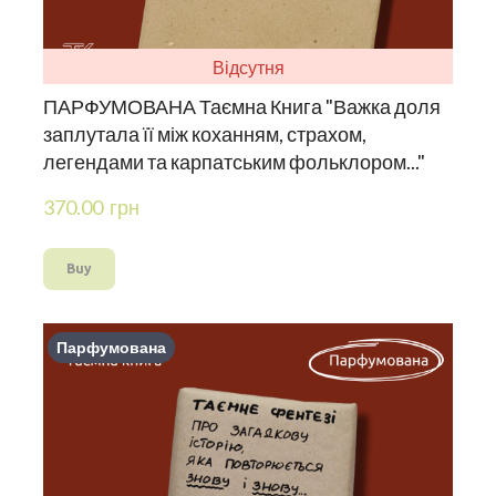
Відсутня
ПАРФУМОВАНА Таємна Книга "Важка доля
заплутала її між коханням, страхом,
легендами та карпатським фольклором..."
370.00  грн
Buy
Парфумована