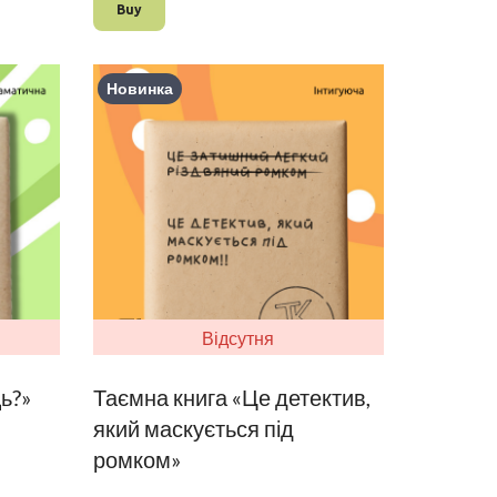
Buy
Новинка
Відсутня
ь?»
Таємна книга «Це детектив,
який маскується під
ромком»