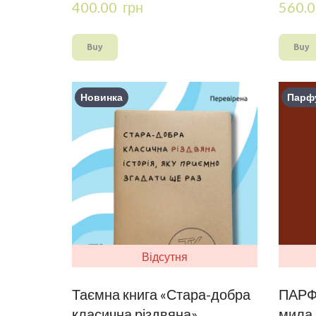
400.00  грн
560.0
Buy
Buy
Новинка
Парф
Відсутня
Таємна книга «Стара-добра
ПАРФ
класична різдвяна»
мила 