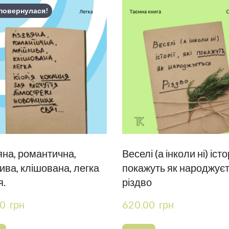
повернулася!
яна, романтична,
Веселі (а інколи ні) істор
ива, клішована, легка
покажуть як народжує
я.
різдво
0  грн
620.00  грн