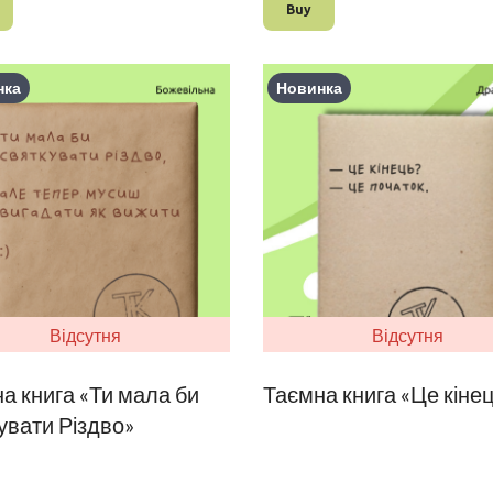
Buy
нка
Новинка
Відсутня
Відсутня
а книга «Ти мала би
Таємна книга «Це кінец
увати Різдво»