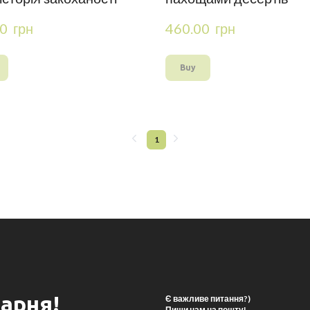
0  грн
460.00  грн
Buy
1
арня!
Є важливе питання?)
Пиши нам на пошту!