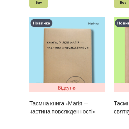
Buy
Buy
Новинка
Нови
Відсутня
Таємна книга «Магія —
Таємн
частина повсякденності»
святк