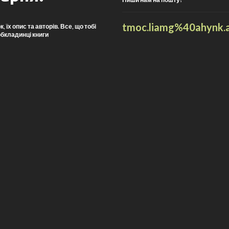
t
moc.liamg%40ahynk.
їх опис та авторів. Все, що тобі
обкладинці книги