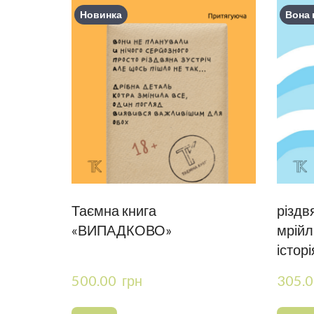
Новинка
Вона 
Таємна книга
різдв
«ВИПАДКОВО»
мрійл
історі
500.00  грн
305.0