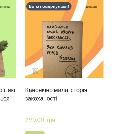
Вона повернулася!
ії, які
Канонічно мила історія
ться
закоханості
290.00  грн