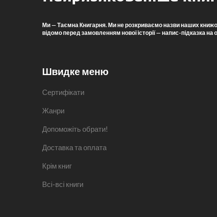
Ми — Таємна Книгарня. Ми не розкриваємо назви наших книжок, 
відомо перед замовленням нової історії — напис-підказка на 
Швидке меню
Сертифікати
Жанри
Допоможіть обрати!
Доставка та оплата
Крім книг
Всі-всі книги