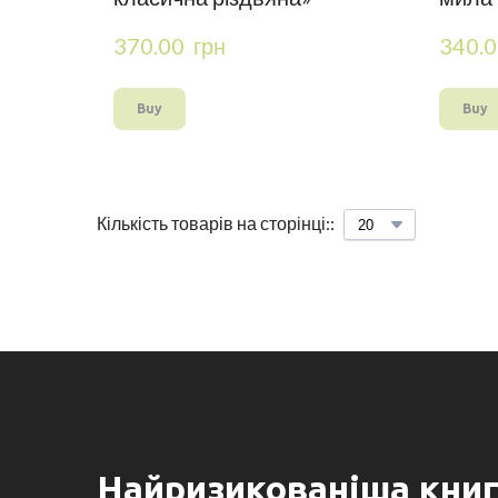
370.00  грн
340.0
Buy
Buy
Кількість товарів на сторінці::
Найризикованіша книг