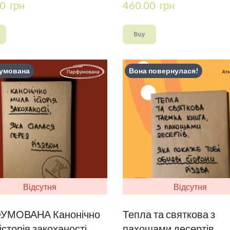
0  грн
460.00  грн
Buy
умована
Вона повернулася!
Відсутня
Відсутня
УМОВАНА Канонічно
Тепла та святкова з
історія закоханості
пахощами десертів