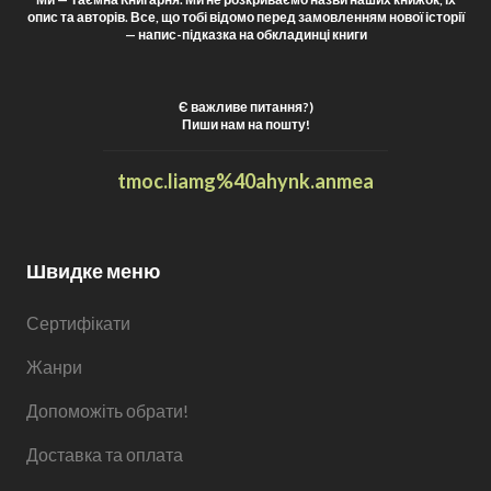
опис та авторів. Все, що тобі відомо перед замовленням нової історії
— напис-підказка на обкладинці книги
Є важливе питання?)
Пиши нам на пошту!
t
moc.liamg%40ahynk.anmea
Швидке меню
Сертифікати
Жанри
Допоможіть обрати!
Доставка та оплата