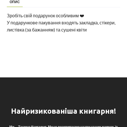
ОПИС
Зробіть свій подарунок особливим ❤️
У подарункове пакування входять закладка, стікери,
листівка (за бажанням) та сушені квіти
Найризикованіша книгарня!
Ми — Таємна Книгарня. Ми не розкриваємо назви наших книжок, їх