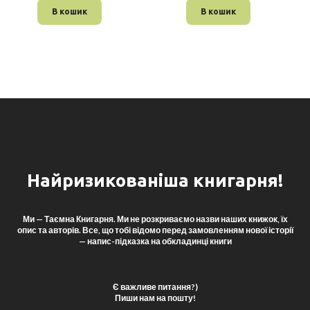
В кошик
В кошик
Найризикованіша книгарня!
Ми — Таємна Книгарня. Ми не розкриваємо назви наших книжок, їх
опис та авторів. Все, що тобі відомо перед замовленням нової історії
— напис-підказка на обкладинці книги
Є важливе питання?)
Пиши нам на пошту!